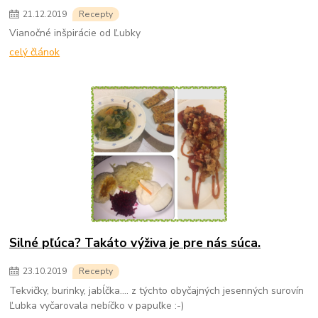
21
.
12
.
2019
Recepty
Vianočné inšpirácie od Ľubky
celý článok
Silné pľúca? Takáto výživa je pre nás súca.
23
.
10
.
2019
Recepty
Tekvičky, burinky, jabĺčka.... z týchto obyčajných jesenných surovín
Ľubka vyčarovala nebíčko v papuľke :-)