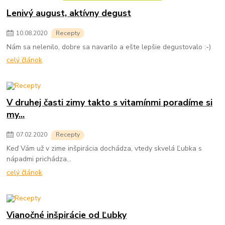
Lenivý august, aktívny degust
10
.
08
.
2020
Recepty
Nám sa nelenilo, dobre sa navarilo a ešte lepšie degustovalo :-)
celý článok
V druhej časti zimy takto s vitamínmi poradíme si
my...
07
.
02
.
2020
Recepty
Keď Vám už v zime inšpirácia dochádza, vtedy skvelá Ľubka s
nápadmi prichádza...
celý článok
Vianočné inšpirácie od Ľubky