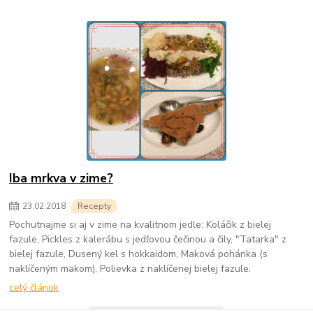
Iba mrkva v zime?
23
.
02
.
2018
Recepty
Pochutnajme si aj v zime na kvalitnom jedle: Koláčik z bielej
fazule, Pickles z kalerábu s jedľovou čečinou a čily, "Tatarka" z
bielej fazule, Dusený kel s hokkaidom, Maková pohánka (s
naklíčeným makom), Polievka z naklíčenej bielej fazule.
celý článok