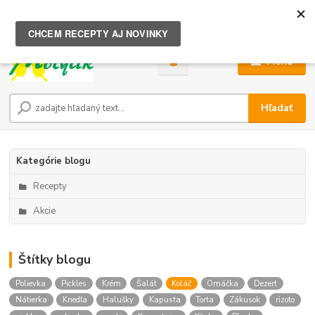
0
ks
za
0,00 €
Menu
Hľadať
Kategórie blogu
Recepty
Akcie
Štítky blogu
Polievka
Pickles
Krém
Šalát
Koláč
Omáčka
Dezert
Nátierka
Knedľa
Halušky
Kapusta
Torta
Zákusok
rizoto