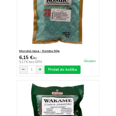
Morská riasa - Kombu 50g
6,15 €
/
ks
Skladom
5,17 €
bez DPH
Pridať do košíka