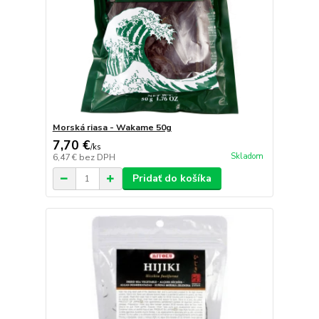
Morská riasa - Wakame 50g
7,70 €
/
ks
Skladom
6,47 €
bez DPH
Pridať do košíka