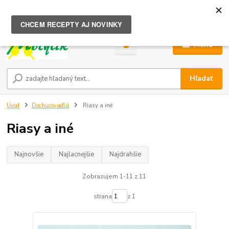
0
ks
za
0,00 €
Menu
Hľadať
Úvod
Dochucovadlá
Riasy a iné
Riasy a iné
Najnovšie
Najlacnejšie
Najdrahšie
Zobrazujem 1-11 z 11
strana
z 1