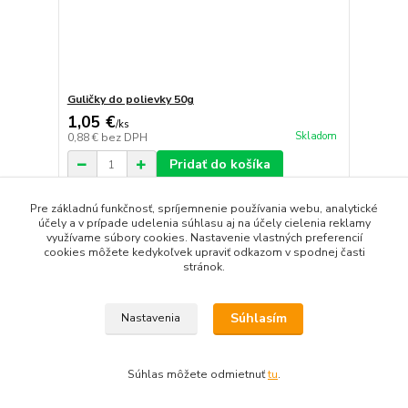
Guličky do polievky 50g
1,05 €
/
ks
Skladom
0,88 €
bez DPH
Pridať do košíka
Pre základnú funkčnosť, spríjemnenie používania webu, analytické
účely a v prípade udelenia súhlasu aj na účely cielenia reklamy
strana
z 1
využívame súbory cookies. Nastavenie vlastných preferencií
cookies môžete kedykoľvek upraviť odkazom v spodnej časti
stránok.
Súhlasím
Nastavenia
Google Plus
Facebook
Google Moja firma
Súhlas môžete odmietnuť
tu
.
Vytvorené na
Eshop-rychlo.sk