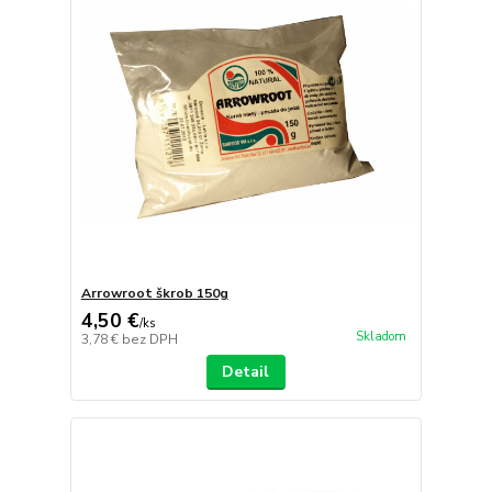
Arrowroot škrob 150g
4,50 €
/
ks
Skladom
3,78 €
bez DPH
Detail