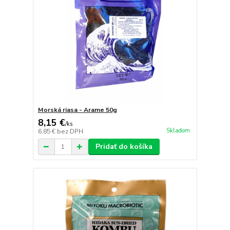
Morská riasa - Arame 50g
8,15 €
/
ks
Skladom
6,85 €
bez DPH
Pridať do košíka