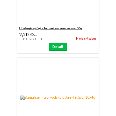
Urologický čaj s brusnicou porcovaný 60g
2,20 €
/
ks
Nie je skladom
1,85 €
bez DPH
Detail