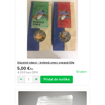
Kúzelný nápoj - bylinná zmes sypaná 50g
5,00 €
/
ks
Skladom
4,20 €
bez DPH
Pridať do košíka