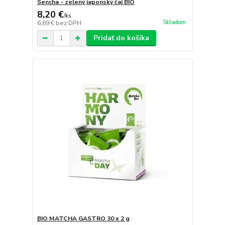
Sencha - zelený japonský čaj BIO
8,20 €
/
ks
Skladom
6,89 €
bez DPH
Pridať do košíka
BIO MATCHA GASTRO 30 x 2 g