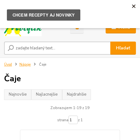
0
ks
za
0,00 €
Menu
Hľadať
Úvod
Nápoje
Čaje
Čaje
Najnovšie
Najlacnejšie
Najdrahšie
Zobrazujem 1-19 z 19
strana
z 1