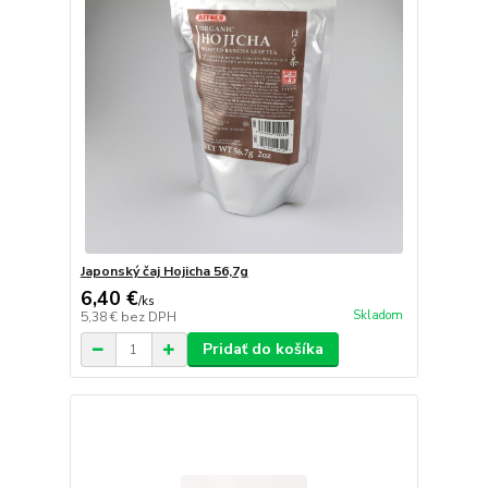
Japonský čaj Hojicha 56,7g
6,40 €
/
ks
Skladom
5,38 €
bez DPH
Pridať do košíka