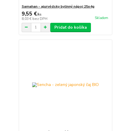
Samahan - ajurvédsky bylinný nápoj 25x4g
9,55 €
/
ks
Skladom
8,03 €
bez DPH
Pridať do košíka