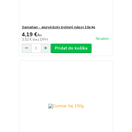
Samahan - ajurvédsky bylinný nápoj 10x4g
4,19 €
/
ks
Skladom
3,52 €
bez DPH
Pridať do košíka