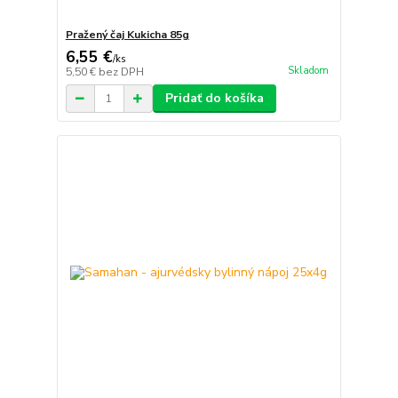
Pražený čaj Kukicha 85g
6,55 €
/
ks
Skladom
5,50 €
bez DPH
Pridať do košíka