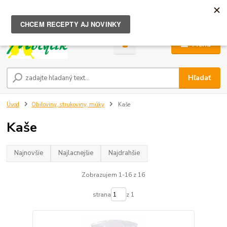
0
ks
za
0,00 €
Menu
Hľadať
Úvod
Obiloviny, strukoviny, múky
Kaše
Kaše
Najnovšie
Najlacnejšie
Najdrahšie
Zobrazujem 1-16 z 16
strana
z 1