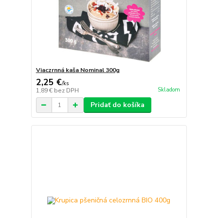
Viaczrnná kaša Nominal 300g
2,25 €
/
ks
Skladom
1,89 €
bez DPH
Pridať do košíka