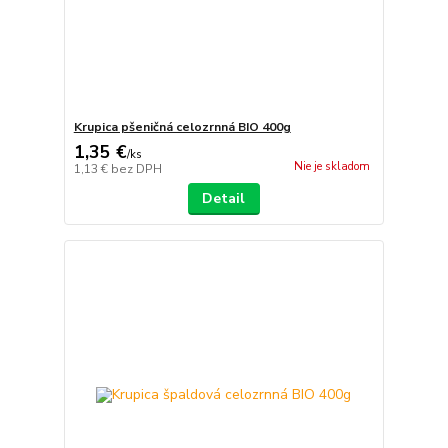
Krupica pšeničná celozrnná BIO 400g
1,35 €
/
ks
Nie je skladom
1,13 €
bez DPH
Detail