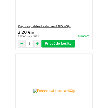
Krupica špaldová celozrnná BIO 400g
2,20 €
/
ks
Skladom
1,85 €
bez DPH
Pridať do košíka