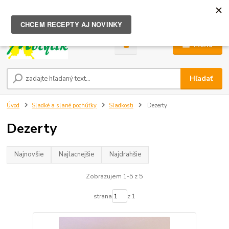
0
ks
za
0,00 €
Menu
Hľadať
Úvod
Sladké a slané pochúťky
Sladkosti
Dezerty
Dezerty
Najnovšie
Najlacnejšie
Najdrahšie
Zobrazujem 1-5 z 5
strana
z 1