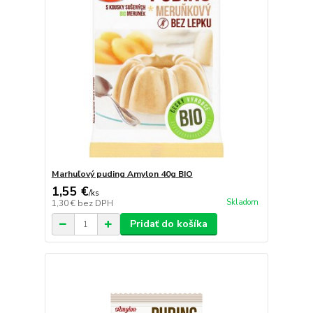
Marhuľový puding Amylon 40g BIO
1,55 €
/
ks
Skladom
1,30 €
bez DPH
Pridať do košíka