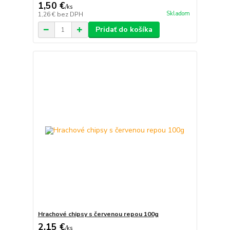
1,50 €
/
ks
Skladom
1,26 €
bez DPH
Pridať do košíka
Hrachové chipsy s červenou repou 100g
2,15 €
/
ks