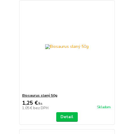
Biosaurus slaný 50g
1,25 €
/
ks
Skladom
1,05 €
bez DPH
Detail