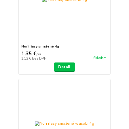
Nori riasy smažené 4g
1,35 €
/
ks
Skladom
1,13 €
bez DPH
Detail