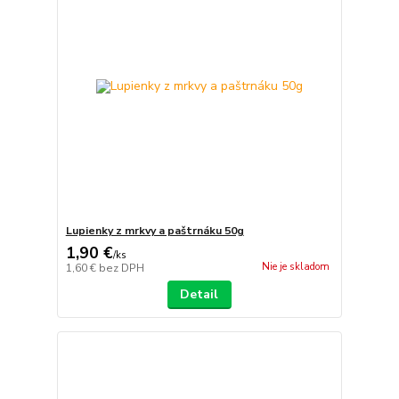
Lupienky z mrkvy a paštrnáku 50g
1,90 €
/
ks
Nie je skladom
1,60 €
bez DPH
Detail