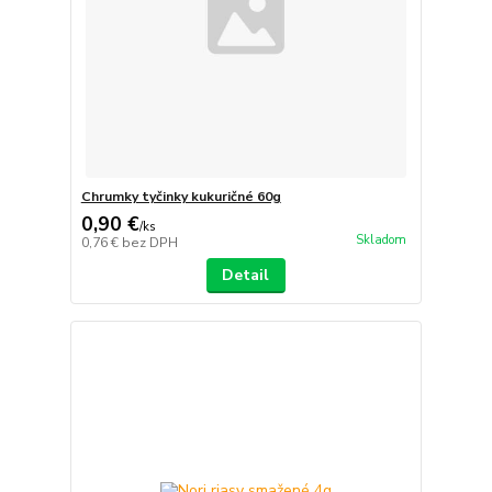
Chrumky tyčinky kukuričné 60g
0,90 €
/
ks
Skladom
0,76 €
bez DPH
Detail