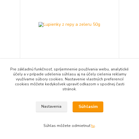
Pre základnú funkčnosť, spríjemnenie používania webu, analytické
účely a v prípade udelenia súhlasu aj na účely cielenia reklamy
Lupienky z repy a zeleru 50g
využívame súbory cookies. Nastavenie vlastných preferencií
1,75 €
/
ks
cookies môžete kedykoľvek upraviť odkazom v spodnej časti
Nie je skladom
1,47 €
bez DPH
stránok.
Detail
Súhlasím
Nastavenia
Súhlas môžete odmietnuť
tu
.