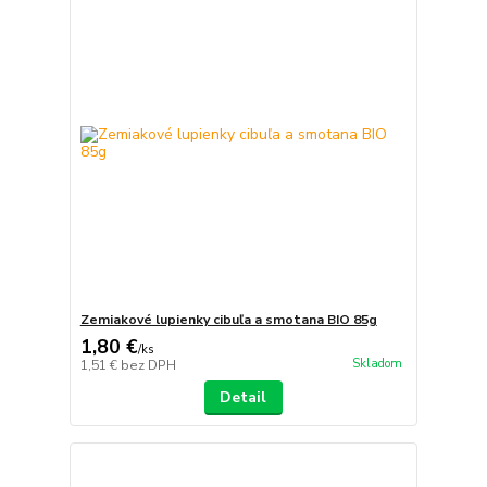
Zemiakové lupienky cibuľa a smotana BIO 85g
1,80 €
/
ks
Skladom
1,51 €
bez DPH
Detail