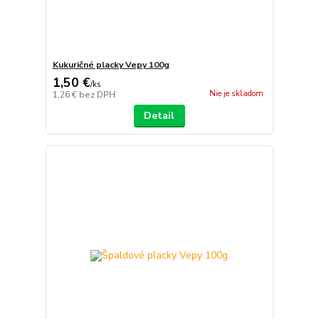
Kukuričné placky Vepy 100g
1,50 €
/
ks
Nie je skladom
1,26 €
bez DPH
Detail