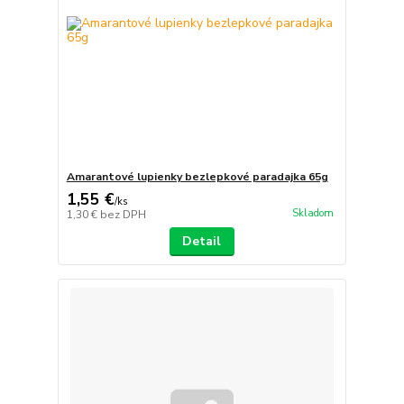
Amarantové lupienky bezlepkové paradajka 65g
1,55 €
/
ks
Skladom
1,30 €
bez DPH
Detail