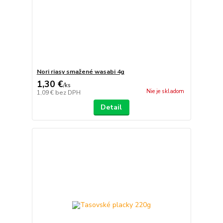
Nori riasy smažené wasabi 4g
1,30 €
/
ks
Nie je skladom
1,09 €
bez DPH
Detail