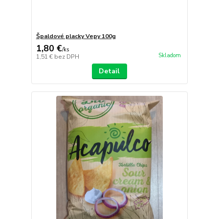
Špaldové placky Vepy 100g
1,80 €
/
ks
Skladom
1,51 €
bez DPH
Detail