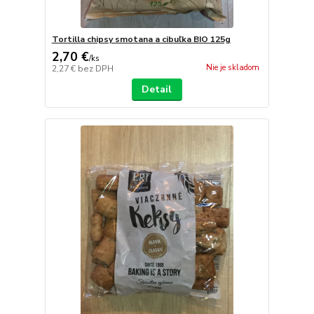
Tortilla chipsy smotana a cibuľka BIO 125g
2,70 €
/
ks
Nie je skladom
2,27 €
bez DPH
Detail