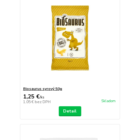
Biosaurus syrový 50g
1,25 €
/
ks
Skladom
1,05 €
bez DPH
Detail