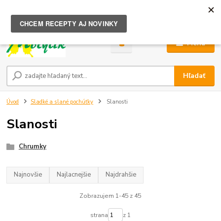
0
ks
za
0,00 €
Menu
Hľadať
Úvod
Sladké a slané pochúťky
Slanosti
Slanosti
Chrumky
Najnovšie
Najlacnejšie
Najdrahšie
Zobrazujem 1-45 z 45
strana
z 1