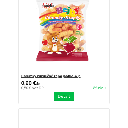
Chrumky kukuričné repa jablko 40g
0,60 €
/
ks
Skladom
0,50 €
bez DPH
Detail