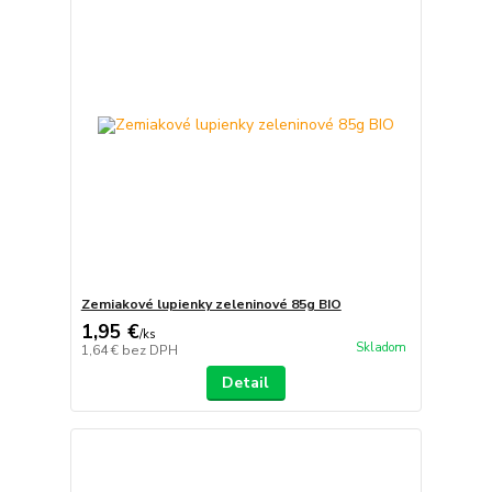
Zemiakové lupienky zeleninové 85g BIO
1,95 €
/
ks
Skladom
1,64 €
bez DPH
Detail