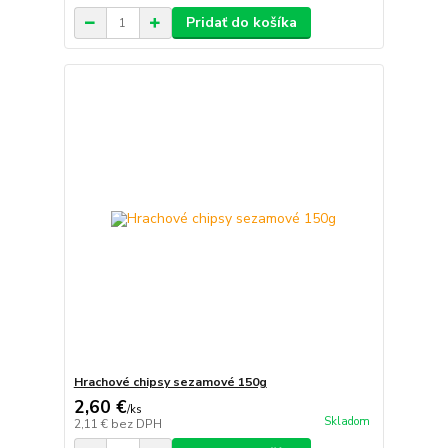
Pridať do košíka
Hrachové chipsy sezamové 150g
2,60 €
/
ks
Skladom
2,11 €
bez DPH