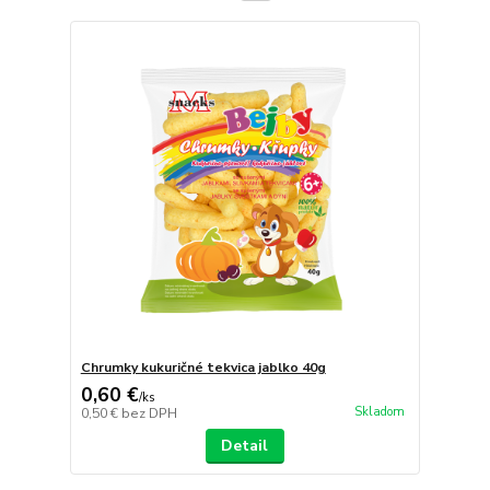
Chrumky kukuričné tekvica jablko 40g
0,60 €
/
ks
Skladom
0,50 €
bez DPH
Detail