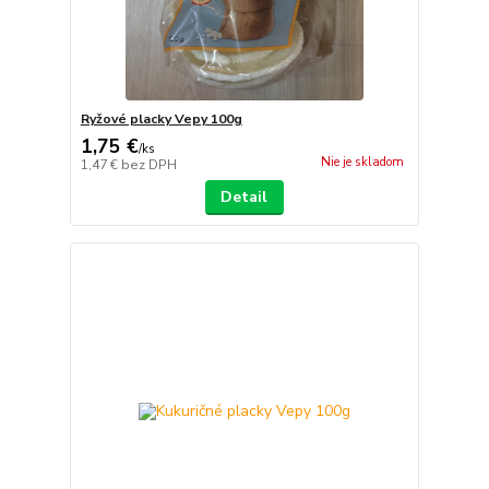
Ryžové placky Vepy 100g
1,75 €
/
ks
Nie je skladom
1,47 €
bez DPH
Detail