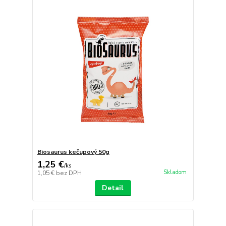
Biosaurus kečupový 50g
1,25 €
/
ks
Skladom
1,05 €
bez DPH
Detail