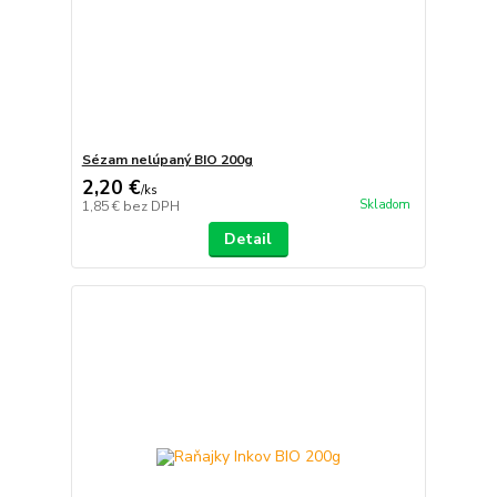
Sézam nelúpaný BIO 200g
2,20 €
/
ks
Skladom
1,85 €
bez DPH
Detail