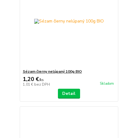
Sézam čierny nelúpaný 100g BIO
1,20 €
/
ks
Skladom
1,01 €
bez DPH
Detail