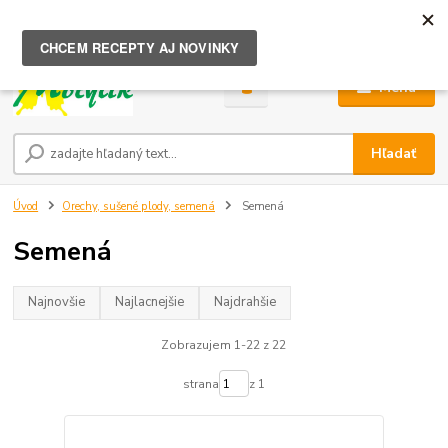
0
ks
za
0,00 €
Menu
Hľadať
Úvod
Orechy, sušené plody, semená
Semená
Semená
Najnovšie
Najlacnejšie
Najdrahšie
Zobrazujem 1-22 z 22
strana
z 1