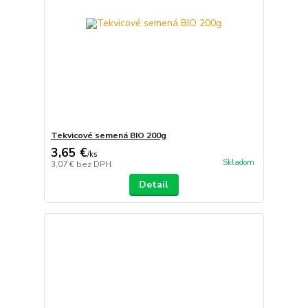
Tekvicové semená BIO 200g
3,65 €
/
ks
Skladom
3,07 €
bez DPH
Detail