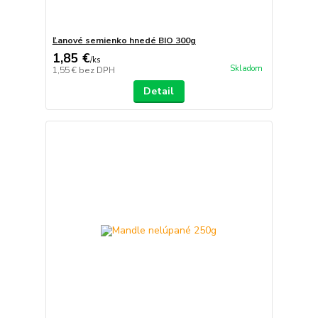
Ľanové semienko hnedé BIO 300g
1,85 €
/
ks
Skladom
1,55 €
bez DPH
Detail