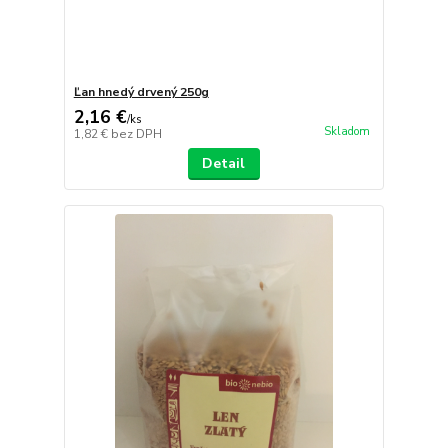
Ľan hnedý drvený 250g
2,16 €
/
ks
Skladom
1,82 €
bez DPH
Detail