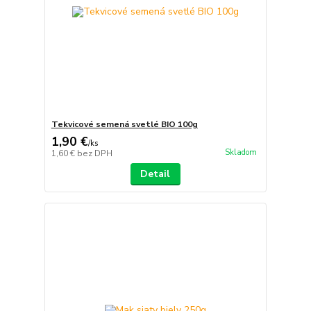
Tekvicové semená svetlé BIO 100g
1,90 €
/
ks
Skladom
1,60 €
bez DPH
Detail