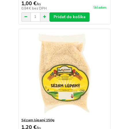
1,00 €
/
ks
Skladom
0,84 €
bez DPH
Pridať do košíka
Sézam lúpaný 150g
1,20 €
/
ks