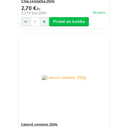
Chia semiačka 250g
2,70 €
/
ks
Skladom
2,27 €
bez DPH
Pridať do košíka
Ľanové semeno 250g