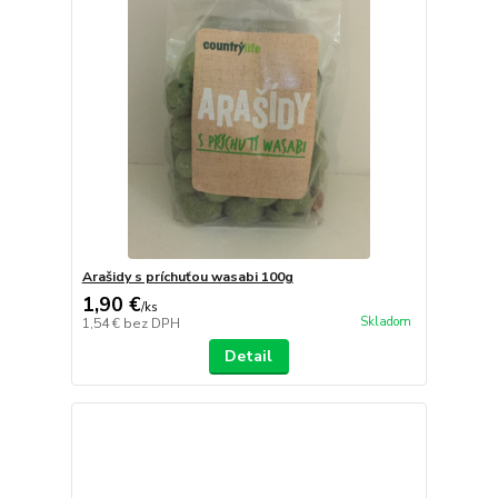
Arašidy s príchuťou wasabi 100g
1,90 €
/
ks
Skladom
1,54 €
bez DPH
Detail