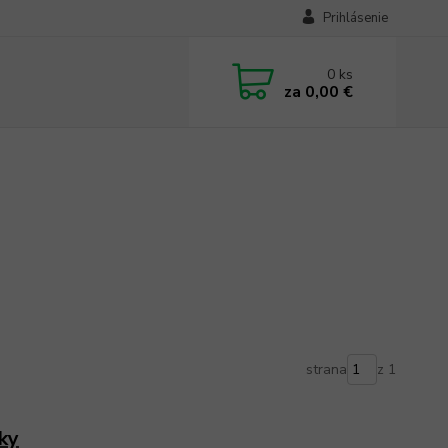
Prihlásenie
0
ks
za
0,00 €
strana
z 1
ky