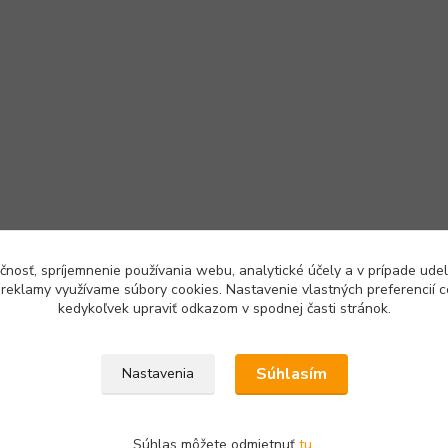
čnosť, spríjemnenie používania webu, analytické účely a v prípade udel
a reklamy využívame súbory cookies. Nastavenie vlastných preferencií 
kedykoľvek upraviť odkazom v spodnej časti stránok.
Google Plus
Facebook
Google Moja firma
Súhlasím
Nastavenia
Súhlas môžete odmietnuť
tu
.