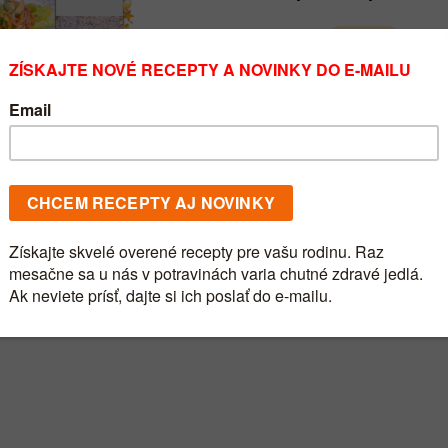
18
.
06
.
2019
Recepty
Skvelé, rýchle, chutné a ľahké c
celý článok