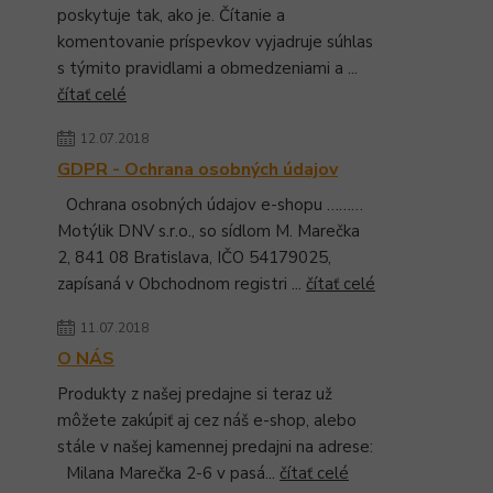
poskytuje tak, ako je. Čítanie a
komentovanie príspevkov vyjadruje súhlas
s týmito pravidlami a obmedzeniami a ...
čítať celé
12.07.2018
GDPR - Ochrana osobných údajov
Ochrana osobných údajov e-shopu ………
Motýlik DNV s.r.o., so sídlom M. Marečka
2, 841 08 Bratislava, IČO 54179025,
zapísaná v Obchodnom registri ...
čítať celé
11.07.2018
O NÁS
Produkty z našej predajne si teraz už
môžete zakúpiť aj cez náš e-shop, alebo
stále v našej kamennej predajni na adrese:
Milana Marečka 2-6 v pasá...
čítať celé