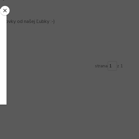
huťovky od našej Ľubky :-)
strana
z 1