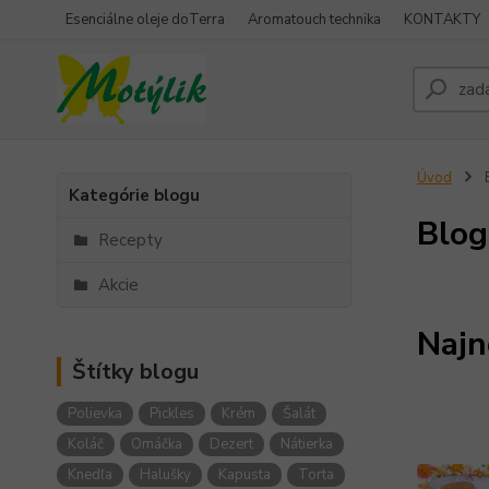
Esenciálne oleje doTerra
Aromatouch technika
KONTAKTY
Úvod
Kategórie blogu
Blog
Recepty
Akcie
Najn
Štítky blogu
Polievka
Pickles
Krém
Šalát
Koláč
Omáčka
Dezert
Nátierka
Knedľa
Halušky
Kapusta
Torta