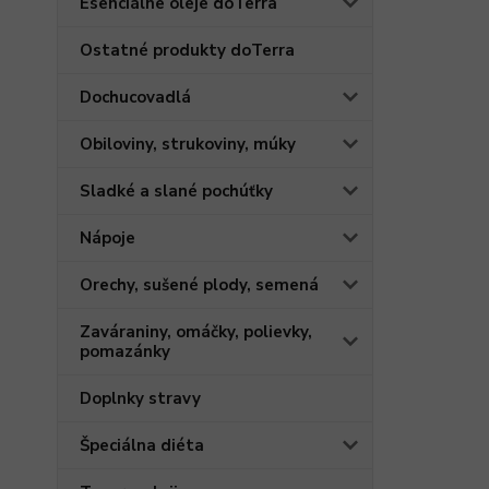
Esenciálne oleje doTerra
Ostatné produkty doTerra
Dochucovadlá
Obiloviny, strukoviny, múky
Sladké a slané pochúťky
Nápoje
Orechy, sušené plody, semená
Zaváraniny, omáčky, polievky,
pomazánky
Doplnky stravy
Špeciálna diéta