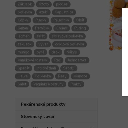
Zákusok
rizoto
pickles
polievka
azuki
Kapustnica
Kôpky
Placky
Palacinky
Dhál
Seitan
Perníčky
Chlieb
Puding
jačmeň
šalát
žihľavová polievka
zákusok
vývar
cviklová polievka
mungo
pyré
cirok
Nákyp
Vanilkové rožteky
Raž
Jednozrnka
Špenát
Indické thali
Sabdži
Halva
Polkievka
Rezy
Vianoce
Šalut
Vegánkse pstruhy
Plakcy
Pekárenské produkty
Slovenský tovar