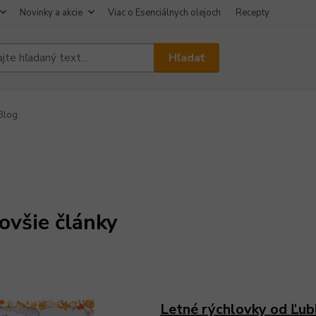
Novinky a akcie
Viac o Esenciálnych olejoch
Recepty
Hľadať
Blog
ovšie články
Letné rýchlovky od Ľub