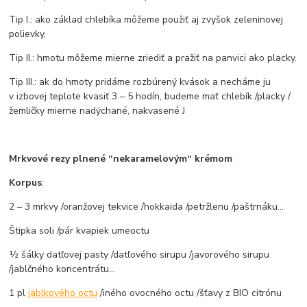
Tip I.: ako základ chlebíka môžeme použiť aj zvyšok zeleninovej
polievky,
Tip II.: hmotu môžeme mierne zriediť a pražiť na panvici ako placky.
Tip III.: ak do hmoty pridáme rozbúrený kvások a necháme ju
v izbovej teplote kvasiť 3 – 5 hodín, budeme mať chlebík /placky /
žemličky mierne nadýchané, nakvasené J
Mrkvové rezy plnené “nekaramelovým“ krémom
Korpus
:
2 – 3 mrkvy /oranžovej tekvice /hokkaida /petržlenu /paštrnáku...
Štipka soli /pár kvapiek umeoctu
½ šálky datľovej pasty /datľového sirupu /javorového sirupu
/jablčného koncentrátu...
1 pl
jablkového octu
/iného ovocného octu /šťavy z BIO citrónu