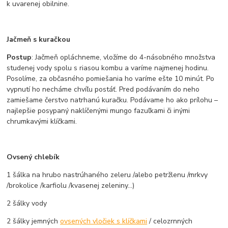
k uvarenej obilnine.
Jačmeň s kuračkou
Postup
: Jačmeň opláchneme, vložíme do 4-násobného množstva
studenej vody spolu s riasou kombu a varíme najmenej hodinu.
Posolíme, za občasného pomiešania ho varíme ešte 10 minút. Po
vypnutí ho necháme chvíľu postáť. Pred podávaním do neho
zamiešame čerstvo natrhanú kuračku. Podávame ho ako prílohu –
najlepšie posypaný naklíčenými mungo fazuľkami či inými
chrumkavými klíčkami.
Ovsený chlebík
1 šálka na hrubo nastrúhaného zeleru /alebo petržlenu /mrkvy
/brokolice /karfiolu /kvasenej zeleniny...)
2 šálky vody
2 šálky jemných
ovsených vločiek s klíčkami
/ celozrnných