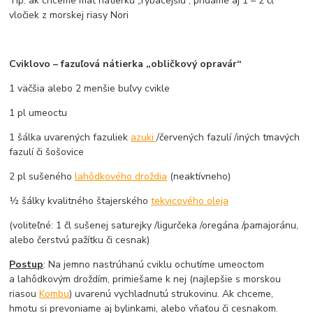
Tip: ak chceme mať nátierku „rybacejšiu“, pridáme aj 1 – 2 čl
vločiek z morskej riasy Nori
Cviklovo – fazuľová nátierka „obličkový opravár“
1 väčšia alebo 2 menšie buľvy cvikle
1 pl umeoctu
1 šálka uvarených fazuliek
azuki
/červených fazulí /iných tmavých
fazulí či šošovice
2 pl sušeného
lahôdkového droždia
(neaktívneho)
½ šálky kvalitného štajerského
tekvicového oleja
(voliteľné: 1 čl sušenej saturejky /ligurčeka /oregána /pamajoránu,
alebo čerstvú pažítku či cesnak)
Postup
: Na jemno nastrúhanú cviklu ochutíme umeoctom
a lahôdkovým droždím, primiešame k nej (najlepšie s morskou
riasou
Kombu
) uvarenú vychladnutú strukovinu. Ak chceme,
hmotu si prevoniame aj bylinkami, alebo vňaťou či cesnakom.