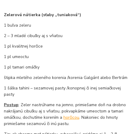
Zelerová nátierka (sťaby „tuniaková“)
1 buľva zeleru
2 – 3 mladé cibuľky aj s vňaťou
1 pl kvalitnej horčice
1 pl umeoctu
1 pl tamari omáčky
štipka mletého zeleného korenia /korenia Galgánt alebo Bertrám
1 šálka tahini – sezamovej pasty /konopnej či inej semiačkovej
pasty
Postup
: Zeler nastrúhame na jemno, primiešame doň na drobno
nakrájanú cibuľku aj s vňaťou, pokvapkáme umeoctom a tamari
omáčkou, dochutíme korením a
horčicou
. Nakoniec do hmoty
primiešame sezamovú či inú pastu.