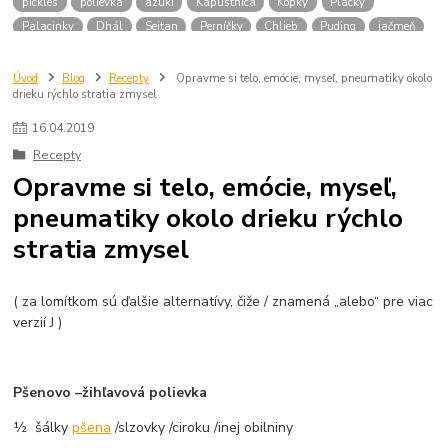
pickles
polievka
azuki
Kapustnica
Kôpky
Placky
Palacinky
Dhál
Seitan
Perníčky
Chlieb
Puding
jačmeň
šalát
žihľavová polievka
zákusok
vývar
cviklová polievka
mungo
pyré
cirok
Nákyp
Vanilkové rožteky
Raž
Úvod
Blog
Recepty
Opravme si telo, emócie, myseľ, pneumatiky okolo
drieku rýchlo stratia zmysel
Jednozrnka
Špenát
Indické thali
Sabdži
Halva
Polkievka
Rezy
Vianoce
Šalut
Vegánkse pstruhy
Plakcy
16
.
04
.
2019
Recepty
Opravme si telo, emócie, myseľ,
pneumatiky okolo drieku rýchlo
stratia zmysel
( za lomítkom sú ďalšie alternatívy, čiže / znamená „alebo“ pre viac
verzií J )
Pšenovo –žihľavová polievka
½ šálky
pšena
/slzovky /ciroku /inej obilniny