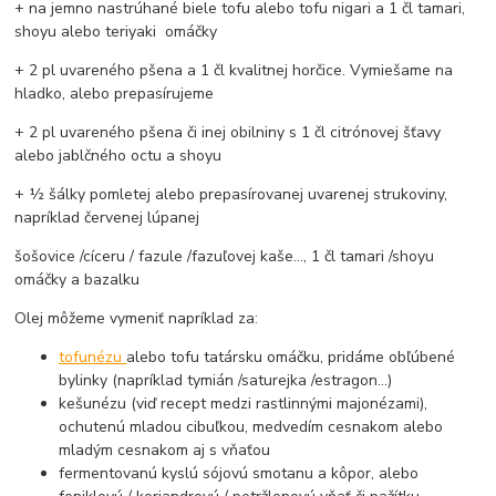
+ na jemno nastrúhané biele tofu alebo tofu nigari a 1 čl tamari,
shoyu alebo teriyaki omáčky
+ 2 pl uvareného pšena a 1 čl kvalitnej horčice. Vymiešame na
hladko, alebo prepasírujeme
+ 2 pl uvareného pšena či inej obilniny s 1 čl citrónovej šťavy
alebo jablčného octu a shoyu
+ ½ šálky pomletej alebo prepasírovanej uvarenej strukoviny,
napríklad červenej lúpanej
šošovice /cíceru / fazule /fazuľovej kaše..., 1 čl tamari /shoyu
omáčky a bazalku
Olej môžeme vymeniť napríklad za:
tofunézu
alebo tofu tatársku omáčku, pridáme obľúbené
bylinky (napríklad tymián /saturejka /estragon...)
kešunézu (viď recept medzi rastlinnými majonézami),
ochutenú mladou cibuľkou, medvedím cesnakom alebo
mladým cesnakom aj s vňaťou
fermentovanú kyslú sójovú smotanu a kôpor, alebo