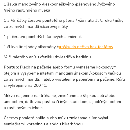
1 šálka mandľového /lieskoorieškvého /pšenového /ryžového
/iného rastlinného mlieka
1 a ½ šálky čerstvo pomletého pšena /ryže naturál /ciroku /múky
zo zemných mandlí /cícerovej múky
1 pl čerstvo pomletých ľanových semienok
1 čl kvalitnej sódy bikarbóny /
prášku do pečiva bez fosfátov
¼ čl mletého anízu /feniklu /hviezdička badiánu
Postup
: Plech na pečenie alebo formu vymažeme kokosovým
olejom a vysypeme mletými mandľami /makom /kokosom /múkou
zo zemných mandlí..., alebo vystelieme papierom na pečenie. Rúru
si vyhrejeme na 200 °C.
Mrkvu na jemno nastrúhame, zmiešame so štipkou soli alebo
umeoctom, datľovou pastou či iným sladidlom, s jablčným octom
a rastlinným mliekom.
Čerstvo pomleté obilie alebo múku zmiešame s ľanovými
semiačkami, koreninou a sódou bikarbónou.