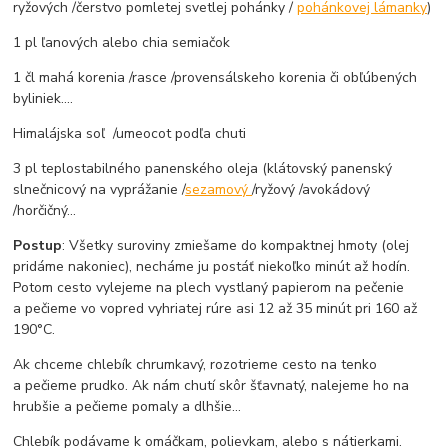
ryžových /čerstvo pomletej svetlej pohánky /
pohánkovej lámanky
)
1 pl ľanových alebo chia semiačok
1 čl mahá korenia /rasce /provensálskeho korenia či obľúbených
byliniek....
Himalájska soľ /umeocot podľa chuti
3 pl teplostabilného panenského oleja (klátovský panenský
slnečnicový na vyprážanie /
sezamový
/ryžový /avokádový
/horčičný...
Postup
: Všetky suroviny zmiešame do kompaktnej hmoty (olej
pridáme nakoniec), necháme ju postáť niekoľko minút až hodín.
Potom cesto vylejeme na plech vystlaný papierom na pečenie
a pečieme vo vopred vyhriatej rúre asi 12 až 35 minút pri 160 až
190°C.
Ak chceme chlebík chrumkavý, rozotrieme cesto na tenko
a pečieme prudko. Ak nám chutí skôr šťavnatý, nalejeme ho na
hrubšie a pečieme pomaly a dlhšie...
Chlebík podávame k omáčkam, polievkam, alebo s nátierkami.