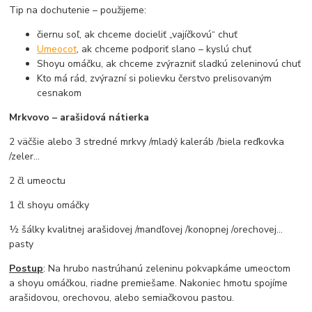
Tip na dochutenie – použijeme:
čiernu soľ, ak chceme docieliť „vajíčkovú“ chuť
Umeocot
, ak chceme podporiť slano – kyslú chuť
Shoyu omáčku, ak chceme zvýrazniť sladkú zeleninovú chuť
Kto má rád, zvýrazní si polievku čerstvo prelisovaným
cesnakom
Mrkvovo – arašidová nátierka
2 väčšie alebo 3 stredné mrkvy /mladý kaleráb /biela reďkovka
/zeler...
2 čl umeoctu
1 čl shoyu omáčky
½ šálky kvalitnej arašidovej /mandľovej /konopnej /orechovej...
pasty
Postup
: Na hrubo nastrúhanú zeleninu pokvapkáme umeoctom
a shoyu omáčkou, riadne premiešame. Nakoniec hmotu spojíme
arašidovou, orechovou, alebo semiačkovou pastou.