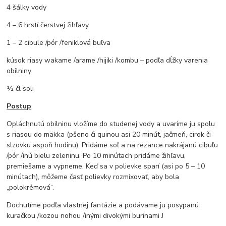
4 šálky vody
4 – 6 hrstí čerstvej žihľavy
1 – 2 cibule /pór /feniklová buľva
kúsok riasy wakame /arame /hijiki /kombu – podľa dĺžky varenia
obilniny
½ čl soli
Postup
:
Opláchnutú obilninu vložíme do studenej vody a uvaríme ju spolu
s riasou do mäkka (pšeno či quinou asi 20 minút, jačmeň, cirok či
slzovku aspoň hodinu). Pridáme soľ a na rezance nakrájanú cibuľu
/pór /inú bielu zeleninu. Po 10 minútach pridáme žihľavu,
premiešame a vypneme. Keď sa v polievke sparí (asi po 5 – 10
minútach), môžeme časť polievky rozmixovať, aby bola
„polokrémová“.
Dochutíme podľa vlastnej fantázie a podávame ju posypanú
kuračkou /kozou nohou /inými divokými burinami J