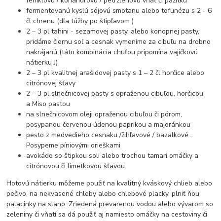
feniklovú / koriandrovú / petržlenovú vňať či pažítku
fermentovanú kyslú sójovú smotanu alebo tofunézu s 2 - 6
čl chrenu (dľa túžby po štipľavom )
2 – 3 pl tahini - sezamovej pasty, alebo konopnej pasty,
pridáme čiernu soľ a cesnak vymeníme za cibuľu na drobno
nakrájanú (táto kombinácia chuťou pripomína vajíčkovú
nátierku J)
2 – 3 pl kvalitnej arašidovej pasty s 1 – 2 čl horčice alebo
citrónovej šťavy
2 – 3 pl slnečnicovej pasty s opraženou cibuľou, horčicou
a Miso pastou
na slnečnicovom oleji opraženou cibuľou či pórom,
posypanou červenou údenou paprikou a majoránkou
pesto z medvedieho cesnaku /žihľavové / bazalkové...
Posypeme píniovými orieškami
avokádo so štipkou soli alebo trochou tamari omáčky a
citrónovou či limetkovou šťavou
Hotovú nátierku môžeme použiť na kvalitný kváskový chlieb alebo
pečivo, na nekvasené chleby alebo chlebové placky, plniť ňou
palacinky na slano. Zriedená prevarenou vodou alebo vývarom so
zeleniny či vňatí sa dá použiť aj namiesto omáčky na cestoviny či