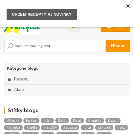
0
ks
za
0,00 €
Menu
Hľadať
Kategórie blogu
Recepty
Akcie
Štítky blogu
Polievka
Pickles
Krém
Šalát
Koláč
Omáčka
Dezert
Nátierka
Knedľa
Halušky
Kapusta
Torta
Zákusok
rizoto