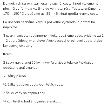
Do mokrých surovín zamiešame suché, cesto ihneď vlejeme na
plech či do formy a vložíme do vyhriatej rúry. Teplotu znížime na
170 - 180 °C a pečieme asi 35 – 45 minút (podľa hrúbky cesta).
Po upečení necháme korpus pozvoľne vychladnúť, potom ho
naplníme.
Tip: ak namiesto rastlinného mlieka použijeme vodu, pridáme za 1
– 2 pl arašidovej /mandľovej /lieskovcovej /orechovej pasty, alebo
kokosovej smotany
Krém
:
2 šálky nakrájanej šálky mrkvy /oranžovej tekvice /hokkaida
/petržlenu /paštrnáku...
½ šálky pšena
½ šálky datľovej pasty /pomletých datlí
2 šálky vody so štipkou soli
¼ čl mletého badiánu /anízu /feniklu...