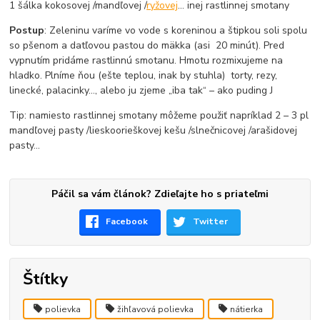
1 šálka kokosovej /mandľovej /
ryžovej
... inej rastlinnej smotany
Postup
: Zeleninu varíme vo vode s koreninou a štipkou soli spolu
so pšenom a datľovou pastou do mäkka (asi 20 minút). Pred
vypnutím pridáme rastlinnú smotanu. Hmotu rozmixujeme na
hladko. Plníme ňou (ešte teplou, inak by stuhla) torty, rezy,
linecké, palacinky..., alebo ju zjeme „iba tak“ – ako puding J
Tip: namiesto rastlinnej smotany môžeme použiť napríklad 2 – 3 pl
mandľovej pasty /lieskoorieškovej kešu /slnečnicovej /arašidovej
pasty...
Páčil sa vám článok? Zdieľajte ho s priateľmi
Facebook
Twitter
Štítky
polievka
žihľavová polievka
nátierka