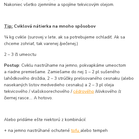
Nakoniec všetko zjemníme a spojíme tekvicovým olejom.
Tip:
Cviklová nátierka na mnoho spôsobov
¼ kg cvikle (surovej v lete, ak sa potrebujeme ochladiť. Ak sa
chceme zohriať, tak varenej /pečenej.)
2 – 3 čl umeoctu
Postup
: Cviklu nastrúhame na jemno, pokvapkáme umeoctom
a riadne premiešame. Zamiešame do nej 1 – 2 pl sušeného
lahôdkového droždia, 2 – 3 strúčiky prelisovaného cesnaku (alebo
nasekaných listov medvedieho cesnaku) a 2 – 3 pl oleja
tekvicového / vlašskoorechového /
cédrového
/slivkového /z
čiernej rasce.... A hotovo.
Alebo pridáme ešte niektorú z kombinácií:
+ na jemno nastrúhané ochutené
tofu
alebo tempeh