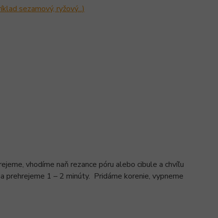
klad sezamový, ryžový...)
jeme, vhodíme naň rezance póru alebo cibule a chvíľu
te a prehrejeme 1 – 2 minúty. Pridáme korenie, vypneme