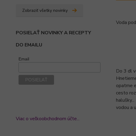
Zobraziť všetky novinky
Voda pod
POSIELAŤ NOVINKY A RECEPTY
DO EMAILU
Email
Do 3 dl 
Hnetieme 
opatrne e
cesto roz
halušky..
vodou a u
Viac o veľkoobchodnom účte...