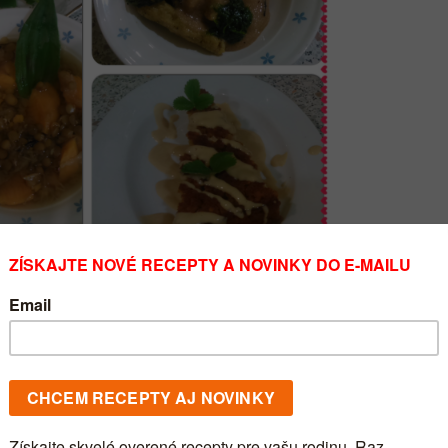
 so zelenej šošovice s kyslou kapustou a batatmi
elenej šošovice (alebo inej, prípadne mungo fazuliek
)