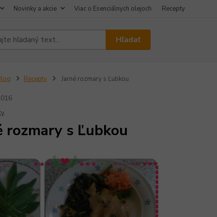
Novinky a akcie
Viac o Esenciálnych olejoch
Recepty
Hľadať
Blog
Recepty
Jarné rozmary s Ľubkou
2016
ty
é rozmary s Ľubkou