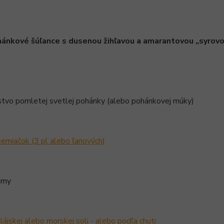
hánkové šúľance s dusenou žihľavou a amarantovou „syrov
stvo pomletej svetlej pohánky (alebo pohánkovej múky)
 semiačok (3 pl alebo ľanových)
umy
lájskej alebo morskej soli - alebo podľa chuti