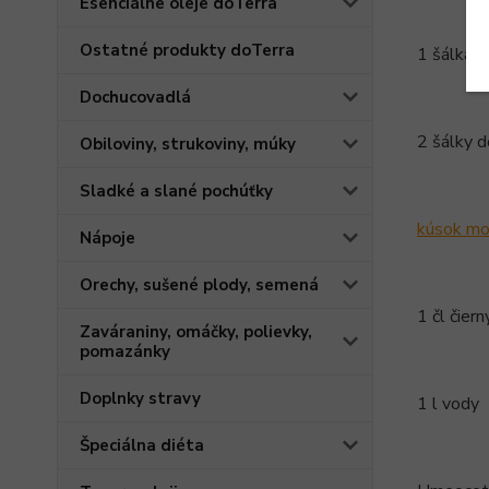
Esenciálne oleje doTerra
Ostatné produkty doTerra
1 šálka n
Dochucovadlá
2 šálky d
Obiloviny, strukoviny, múky
Sladké a slané pochúťky
kúsok mor
Nápoje
Orechy, sušené plody, semená
1 čl čier
Zaváraniny, omáčky, polievky,
pomazánky
Doplnky stravy
1 l vody
Špeciálna diéta