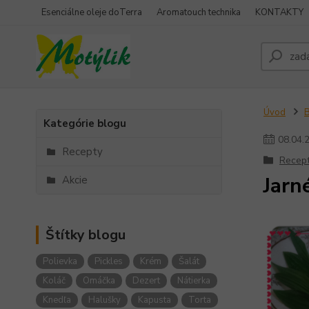
Esenciálne oleje doTerra
Aromatouch technika
KONTAKTY
Úvod
Kategórie blogu
08
.
04
.
Recepty
Recep
Jarn
Akcie
Štítky blogu
Polievka
Pickles
Krém
Šalát
Koláč
Omáčka
Dezert
Nátierka
Knedľa
Halušky
Kapusta
Torta