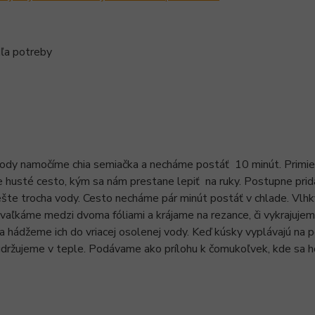
ľa potreby
vody namočíme chia semiačka a necháme postáť 10 minút. Primi
husté cesto, kým sa nám prestane lepiť na ruky. Postupne prid
šte trocha vody. Cesto necháme pár minút postáť v chlade. Vlhk
vaľkáme medzi dvoma fóliami a krájame na rezance, či vykrajujem
. a hádžeme ich do vriacej osolenej vody. Keď kúsky vyplávajú na
držujeme v teple. Podávame ako prílohu k čomukoľvek, kde sa hod