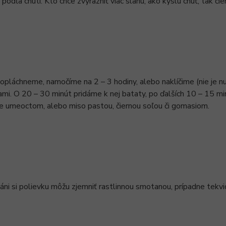
odľa chuti. Kto chce zvýrazniť viac slanú, ako kyslú chuť, tak či
opláchneme, namočíme na 2 – 3 hodiny, alebo naklíčime (nie je nu
ami. O 20 – 30 minút pridáme k nej bataty, po ďalších 10 – 15 m
e umeoctom, alebo miso pastou, čiernou soľou či gomasiom.
áni si polievku môžu zjemniť rastlinnou smotanou, prípadne tekv