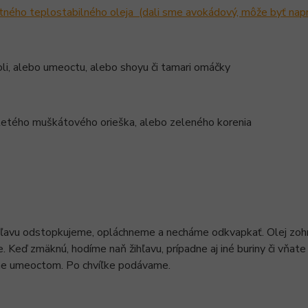
itného teplostabilného oleja (dali sme avokádový, môže byť naprí
li, alebo umeoctu, alebo shoyu či tamari omáčky
letého muškátového orieška, alebo zeleného korenia
ľavu odstopkujeme, opláchneme a necháme odkvapkať. Olej zohre
. Keď zmäknú, hodíme naň žihľavu, prípadne aj iné buriny či vňa
me umeoctom. Po chvíľke podávame.