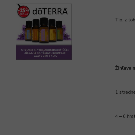
Tip: z to
Žihľava 
1 stredne
4 – 6 hrs