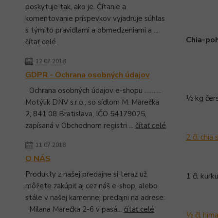
poskytuje tak, ako je. Čítanie a
komentovanie príspevkov vyjadruje súhlas
s týmito pravidlami a obmedzeniami a ...
Chia-po
čítať celé
12.07.2018
GDPR - Ochrana osobných údajov
Ochrana osobných údajov e-shopu ………
½ kg čer
Motýlik DNV s.r.o., so sídlom M. Marečka
2, 841 08 Bratislava, IČO 54179025,
zapísaná v Obchodnom registri ...
čítať celé
2 čl chia
11.07.2018
O NÁS
Produkty z našej predajne si teraz už
1 čl kurk
môžete zakúpiť aj cez náš e-shop, alebo
stále v našej kamennej predajni na adrese:
Milana Marečka 2-6 v pasá...
čítať celé
½ čl hima