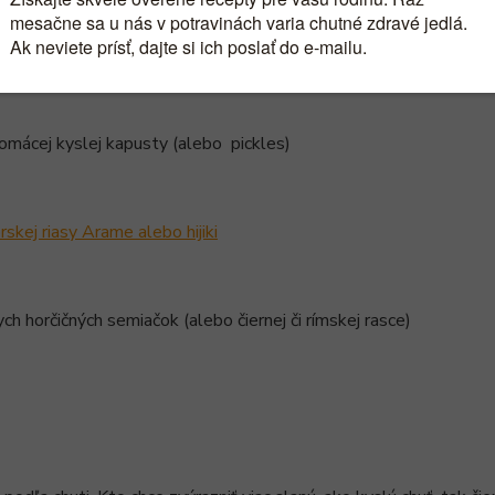
a rezance nakrájaných batatov (alebo petržlenu, paštrnáku či inej 
omácej kyslej kapusty (alebo pickles)
skej riasy Arame alebo hijiki
nych horčičných semiačok (alebo čiernej či rímskej rasce)