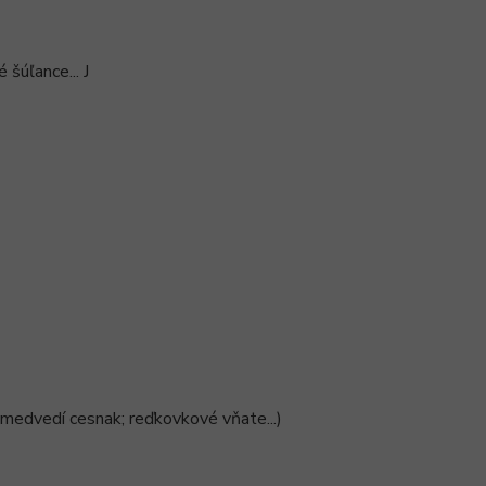
šúľance... J
; medvedí cesnak; reďkovkové vňate...)