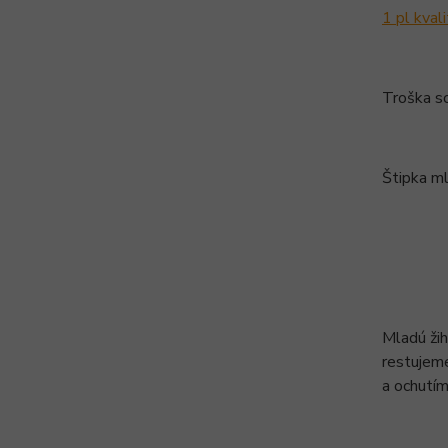
1 pl kval
Troška so
Štipka m
Mladú žih
restujeme
a ochutí