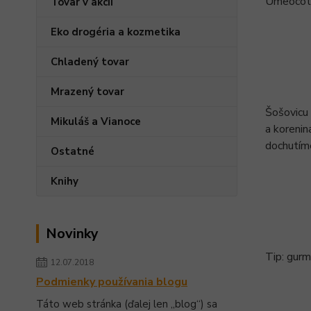
Umeocot p
Tovar v akcii
Eko drogéria a kozmetika
Chladený tovar
Mrazený tovar
Šošovicu 
Mikuláš a Vianoce
a korenin
dochutím
Ostatné
Knihy
Novinky
Tip: gurm
12.07.2018
Podmienky používania blogu
Táto web stránka (ďalej len „blog“) sa