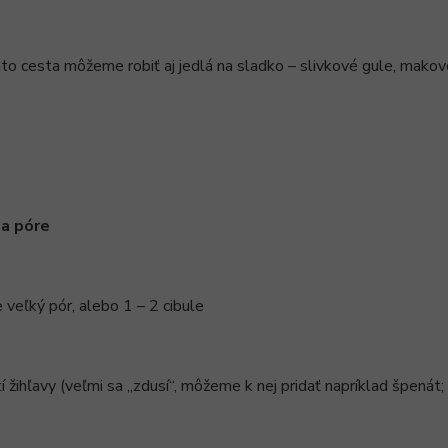
hto cesta môžeme robiť aj jedlá na sladko – slivkové gule, makové 
na póre
 veľký pór, alebo 1 – 2 cibule
tí žihľavy (veľmi sa „zdusí“, môžeme k nej pridať napríklad špenát