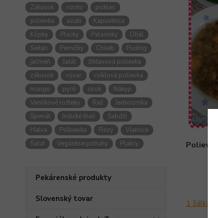
Zákusok
rizoto
pickles
polievka
azuki
Kapustnica
Kôpky
Placky
Palacinky
Dhál
Seitan
Perníčky
Chlieb
Puding
jačmeň
šalát
žihľavová polievka
zákusok
vývar
cviklová polievka
mungo
pyré
cirok
Nákyp
Vanilkové rožteky
Raž
Jednozrnka
Špenát
Indické thali
Sabdži
Halva
Polkievka
Rezy
Vianoce
Šalut
Vegánkse pstruhy
Plakcy
Polievka
Pekárenské produkty
Slovenský tovar
1 šálka z