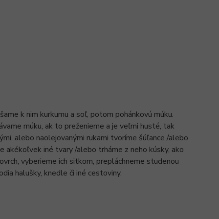
ešame k nim kurkumu a soľ, potom pohánkovú múku.
ávame múku, ak to preženieme a je veľmi husté, tak
ými, alebo naolejovanými rukami tvoríme šúľance /alebo
e akékoľvek iné tvary /alebo trháme z neho kúsky, ako
 povrch, vyberieme ich sitkom, prepláchneme studenou
ia halušky, knedle či iné cestoviny.