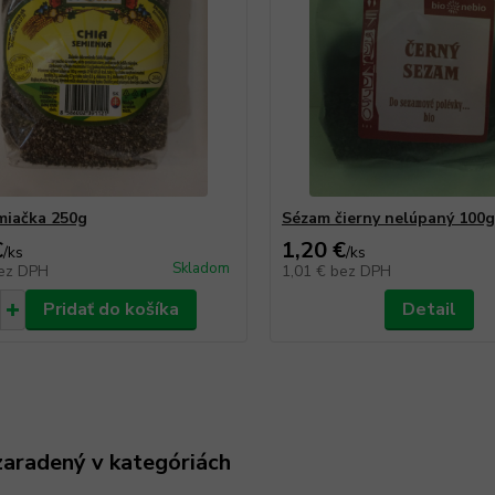
miačka 250g
Sézam čierny nelúpaný 100g
€
1,20 €
/
ks
/
ks
Skladom
ez DPH
1,01 €
bez DPH
Pridať do košíka
Detail
zaradený v kategóriách