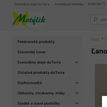
Esenciálne oleje doTerra
Aromatouch technika
KONTAKTY
Úvod
O
Pekárenské produkty
Ľano
Slovenský tovar
Esenciálne oleje doTerra
Ostatné produkty doTerra
Dochucovadlá
Obiloviny, strukoviny, múky
Sladké a slané pochúťky