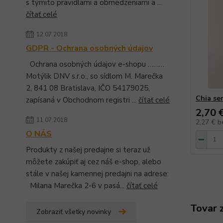
s týmito pravidlami a obmedzeniami a ...
čítať celé
12.07.2018
GDPR - Ochrana osobných údajov
Ochrana osobných údajov e-shopu ………
Motýlik DNV s.r.o., so sídlom M. Marečka
2, 841 08 Bratislava, IČO 54179025,
Chia se
zapísaná v Obchodnom registri ...
čítať celé
2,70 
11.07.2018
2,27 €
b
O NÁS
Produkty z našej predajne si teraz už
môžete zakúpiť aj cez náš e-shop, alebo
stále v našej kamennej predajni na adrese:
Milana Marečka 2-6 v pasá...
čítať celé
Tovar 
Zobraziť všetky novinky