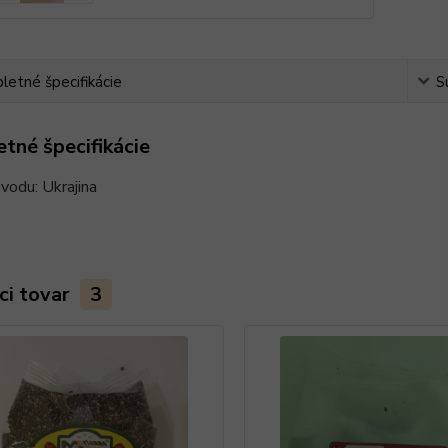
etné špecifikácie
S
tné špecifikácie
ôvodu: Ukrajina
ci tovar
3