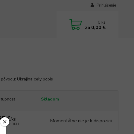
Prihlásenie
0
ks
za
0,00 €
a pôvodu: Ukrajina
celý popis
tupnosť
Skladom
25 €
/
ks
Momentálne nie je k dispozícii
 €
bez DPH