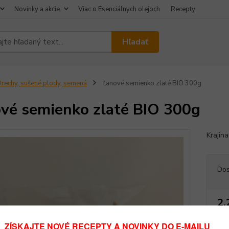
Novinky a akcie
Viac o Esenciálnych olejoch
Recepty
Hľadať
rechy, sušené plody, semená
Ľanové semienko zlaté BIO 300g
vé semienko zlaté BIO 300g
Krajin
Dos
2,
1,89