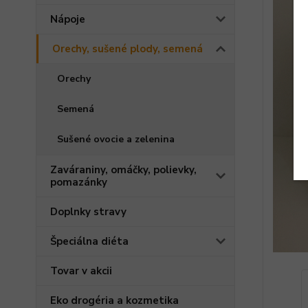
Nápoje
Orechy, sušené plody, semená
Orechy
Semená
Sušené ovocie a zelenina
Zaváraniny, omáčky, polievky,
pomazánky
Doplnky stravy
Špeciálna diéta
Tovar v akcii
Eko drogéria a kozmetika