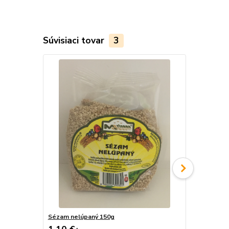
Súvisiaci tovar
3
Sézam nelúpaný 150g
Sézam čiern