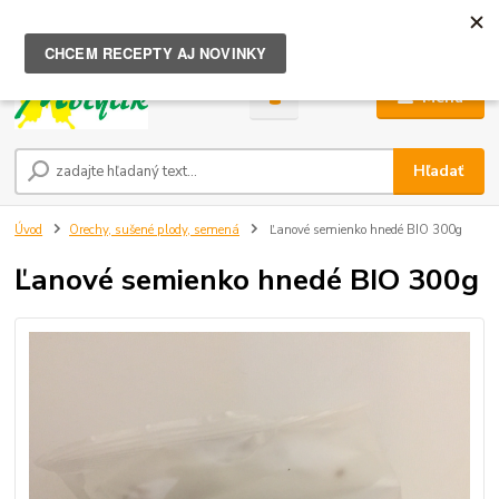
0
ks
za
0,00 €
Menu
Hľadať
Úvod
Orechy, sušené plody, semená
Ľanové semienko hnedé BIO 300g
Ľanové semienko hnedé BIO 300g