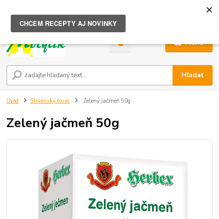
0
ks
za
0,00 €
Menu
Hľadať
Úvod
Slovenský tovar
Zelený jačmeň 50g
Zelený jačmeň 50g