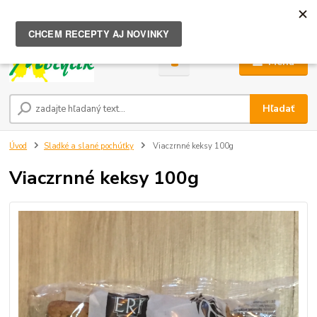
0
ks
za
0,00 €
Menu
Hľadať
Úvod
Sladké a slané pochúťky
Viaczrnné keksy 100g
Viaczrnné keksy 100g