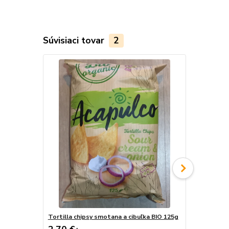
Súvisiaci tovar
2
Tortilla chipsy smotana a cibuľka BIO 125g
Špaldové ty