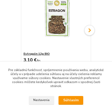
Estragón 12g BIO
Citrónová k
3,10 €
3,80 €
/
ks
/
ks
Skladom
2,61 €
bez DPH
3,19 €
bez D
Pre základnú funkčnosť, spríjemnenie používania webu, analytické
Pridať do košíka
účely a v prípade udelenia súhlasu aj na účely cielenia reklamy
využívame súbory cookies. Nastavenie vlastných preferencií
cookies môžete kedykoľvek upraviť odkazom v spodnej časti
stránok.
Súhlasím
Nastavenia
Tovar zaradený v kategóriách
Dochucovadlá