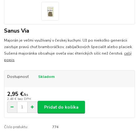
Sanus Via
Majorán je veľmi využívaný v českej kuchyni. Už po niekoľko generácii
zaisťuje pravú chuť bramboráčkov, zabíjačkových špecialít alebo placiek.
Sušená majoránka obsahuje oveľa viac éterických silíc než čerstvá.
celý
popis
Dostupnosť
Skladom
2,95 €
/
ks
2,48 €
bez DPH
Pridať do košíka
Číslo produktu:
774