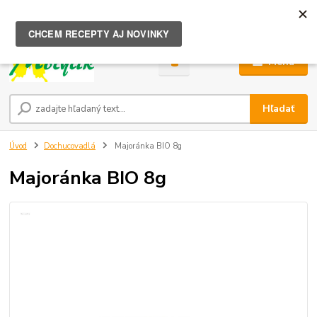
0
ks
za
0,00 €
Menu
Hľadať
Úvod
Dochucovadlá
Majoránka BIO 8g
Majoránka BIO 8g