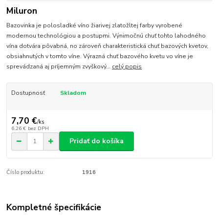
Miluron
Bazovinka je polosladké víno žiarivej zlatožltej farby vyrobené
modernou technológiou a postupmi. Výnimočnú chuť tohto lahodného
vína dotvára pôvabná, no zároveň charakteristická chuť bazových kvetov,
obsiahnutých v tomto víne. Výrazná chuť bazového kvetu vo víne je
sprevádzaná aj príjemným zvyškový...
celý popis
Dostupnosť
Skladom
7,70 €
/
ks
6,26 €
bez DPH
Pridať do košíka
Číslo produktu:
1916
Kompletné špecifikácie