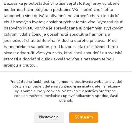
Bazovinka je polosladké víno žiarivej zlatožltej farby vyrobené
modernou technológiou a postupmi. Výnimočnú chuť tohto
lahodného vína dotvára pôvabná, no zároveň charakteristická
chuť bazových kvetov, obsiahnutých v tomto víne. Výrazná chuť
bazového kvetu vo víne je sprevádzaná aj príjemným zvyškovým
cukrom, vďaka čomu je dosiahnutá absolútna harmónia a
jedinečnosť chuti tohto vína. V duchu starého príslovia „Pred
harmančekom sa pokloň, pred bazou si kľakni“ môžeme tento
skvost odporučiť všetkým z vás, ktorí chcú zabudnúť na svetské
starosti a dopriať si dúšok skvelého vína s nezameniteľnou
arómou a chuťou.
Pre základnú funkčnosť, spríjemnenie používania webu, analytické
Tovar zaradený v kategóriách
účely a v prípade udelenia súhlasu aj na účely cielenia reklamy
využívame súbory cookies. Nastavenie vlastných preferencií
cookies môžete kedykoľvek upraviť odkazom v spodnej časti
Slovenský tovar
stránok.
Nápoje
Vína
Súhlasím
Nastavenia