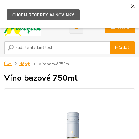
0
ks
za
0,00 €
Menu
Hľadať
Úvod
Nápoje
Víno bazové 750ml
Víno bazové 750ml