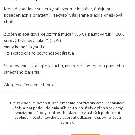
Krehké špaldové sušienky sú výborné ku káve, či čaju pri
posedeniach s priateľmi. Prekvapí Vás jemne sladká oriešková
chuť!
Zloženie: špaldová celozrnná múka* (55%), palmový tuk* (28%),
surový trstinový cukor* (17%),
vínny kameň (kypridlo).
* z ekologického poľnohospodárstva
Skladovanie: skladujte v suchu, mimo zdrojov tepla a priameho
slnečného žiarenia.
Alergény: Obsahuje lepok.
Pre základnú funkčnosť, spríjemnenie používania webu, analytické
Tovar zaradený v kategóriách
účely a v prípade udelenia súhlasu aj na účely cielenia reklamy
využívame súbory cookies. Nastavenie vlastných preferencií
Sladké a slané pochúťky
cookies môžete kedykoľvek upraviť odkazom v spodnej časti
stránok.
Sladkosti