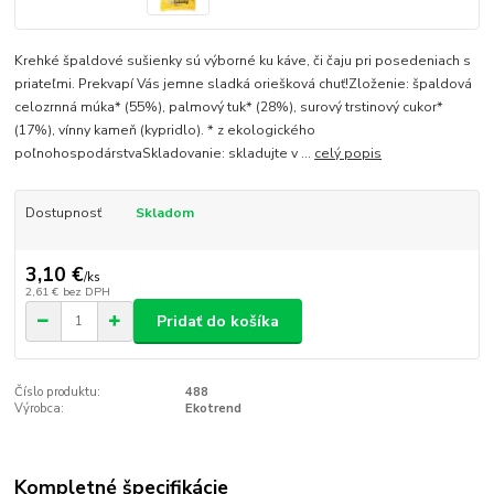
Krehké špaldové sušienky sú výborné ku káve, či čaju pri posedeniach s
priateľmi. Prekvapí Vás jemne sladká oriešková chuť!Zloženie: špaldová
celozrnná múka* (55%), palmový tuk* (28%), surový trstinový cukor*
(17%), vínny kameň (kypridlo). * z ekologického
poľnohospodárstvaSkladovanie: skladujte v ...
celý popis
Dostupnosť
Skladom
3,10 €
/
ks
2,61 €
bez DPH
Pridať do košíka
Číslo produktu:
488
Výrobca:
Ekotrend
Kompletné špecifikácie