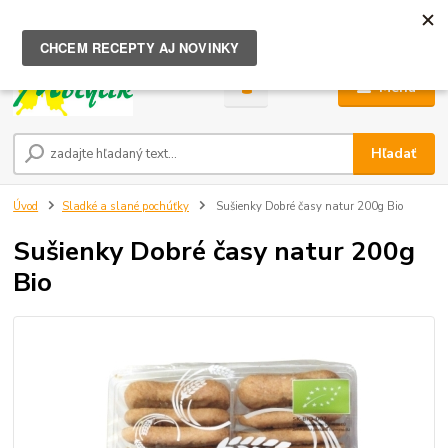
0
ks
za
0,00 €
Menu
Hľadať
Úvod
Sladké a slané pochúťky
Sušienky Dobré časy natur 200g Bio
Sušienky Dobré časy natur 200g
Bio