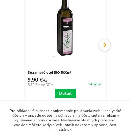
Sézamový olej BIO 500ml
Rybí olej O
9,90 €
20,90 €
/
ks
/
k
Skladom
8,32 €
bez DPH
17,56 €
bez 
Detail
Pre základnú funkčnosť, spríjemnenie používania webu, analytické
účely a v prípade udelenia súhlasu aj na účely cielenia reklamy
využívame súbory cookies. Nastavenie vlastných preferencií
cookies môžete kedykoľvek upraviť odkazom v spodnej časti
Tovar zaradený v kategóriách
stránok.