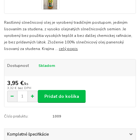
Rastlinný slnečnicový olej je vyrobený tradičným postupom, jediným
lisovaním za studena, z vysoko olejnatých slnečnicových semien. Je
vyrobený bez použitia vysokých teplôt a bez ďalšej chemickej rafinácie,
je bez prídavných látok. Zloženie 100% slnečnicový olej panenský
lisovaný za studena. Krajina ...
celý popis
Dostupnosť
Skladom
3,95 €
/
ks
3,32 €
bez DPH
Pridať do košíka
Číslo produktu:
1009
Kompletné špecifikácie