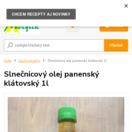
0
ks
za
0,00 €
Menu
Hľadať
Úvod
Dochucovadlá
Slnečnicový olej panenský klátovský 1l
Slnečnicový olej panenský
klátovský 1l