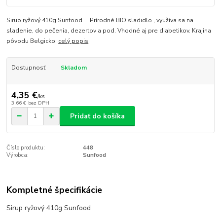
Sirup ryžový 410g Sunfood Prírodné BIO sladidlo , využíva sa na
sladenie, do pečenia, dezertov a pod. Vhodné aj pre diabetikov. Krajina
pôvodu Belgicko.
celý popis
Dostupnosť
Skladom
4,35 €
/
ks
3,66 €
bez DPH
Pridať do košíka
Číslo produktu:
448
Výrobca:
Sunfood
Kompletné špecifikácie
Sirup ryžový 410g Sunfood