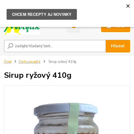
0
ks
za
0,00 €
Menu
Hľadať
Úvod
Dochucovadlá
Sirup ryžový 410g
Sirup ryžový 410g