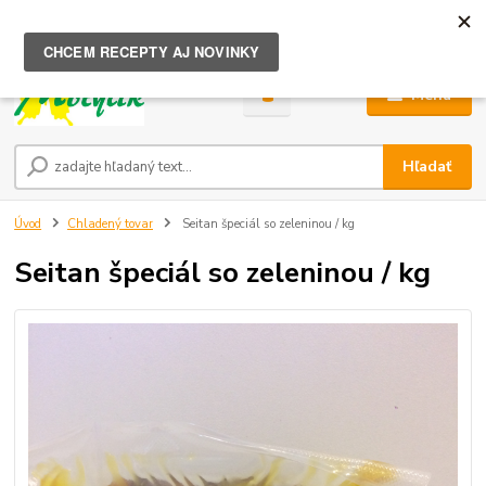
0
ks
za
0,00 €
Menu
Hľadať
Úvod
Chladený tovar
Seitan špeciál so zeleninou / kg
Seitan špeciál so zeleninou / kg