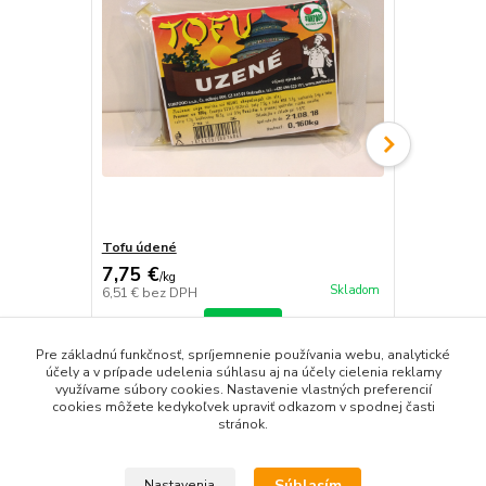
Tofu údené
Bôb 500g
7,75 €
2,20 €
/
kg
/
ks
Skladom
6,51 €
bez DPH
1,85 €
bez D
Detail
Pre základnú funkčnosť, spríjemnenie používania webu, analytické
účely a v prípade udelenia súhlasu aj na účely cielenia reklamy
využívame súbory cookies. Nastavenie vlastných preferencií
cookies môžete kedykoľvek upraviť odkazom v spodnej časti
stránok.
Tovar zaradený v kategóriách
Súhlasím
Nastavenia