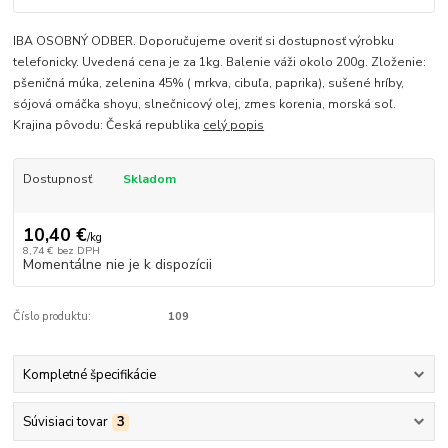
IBA OSOBNÝ ODBER. Doporučujeme overiť si dostupnosť výrobku
telefonicky. Uvedená cena je za 1kg. Balenie váži okolo 200g. Zloženie:
pšeničná múka, zelenina 45% ( mrkva, cibuľa, paprika), sušené hríby,
sójová omáčka shoyu, slnečnicový olej, zmes korenia, morská soľ.
Krajina pôvodu: Česká republika
celý popis
Dostupnosť
Skladom
10,40 €
/
kg
8,74 €
bez DPH
Momentálne nie je k dispozícii
Číslo produktu:
109
Kompletné špecifikácie
Súvisiaci tovar
3