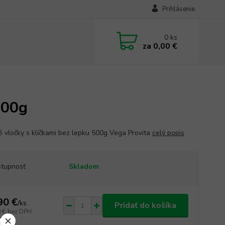
Prihlásenie
0
ks
za
0,00 €
500g
 vločky s klíčkami bez lepku 500g Vega Provita
celý popis
tupnosť
Skladom
90 €
/
ks
Pridať do košíka
 €
bez DPH