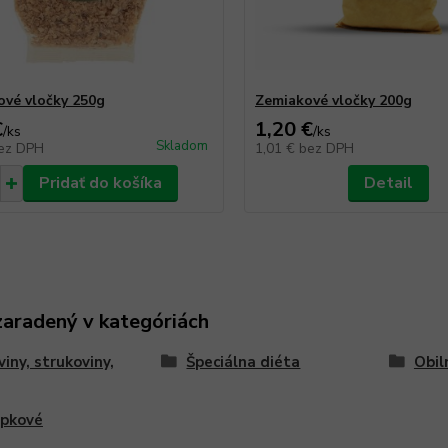
vé vločky 250g
Zemiakové vločky 200g
€
1,20 €
/
ks
/
ks
Skladom
ez DPH
1,01 €
bez DPH
Pridať do košíka
Detail
zaradený v kategóriách
viny, strukoviny,
Špeciálna diéta
Obil
epkové