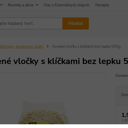
Novinky a akcie
Viac o Esenciálnych olejoch
Recepty
Hľadať
biloviny, strukoviny, múky
Ovsené vločky s klíčkami bez lepku 500g
né vločky s klíčkami bez lepku 
Ovsené
Dos
1,
1,60