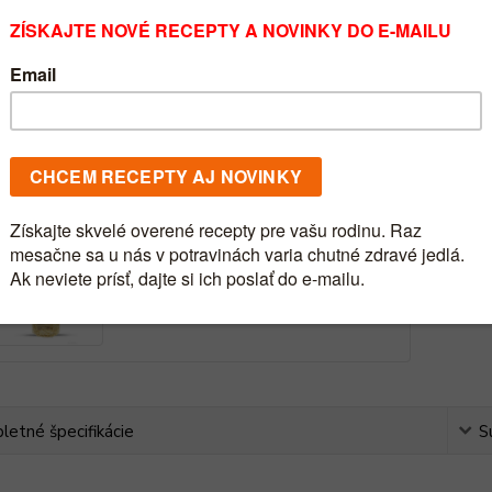
Číslo p
etné špecifikácie
S