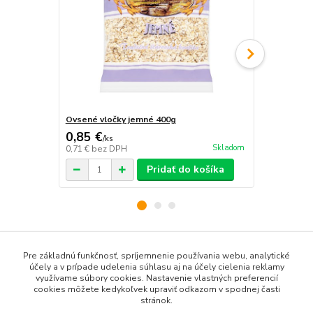
Ovsené vločky jemné 400g
Pohánkové v
0,85 €
1,45 €
/
ks
/
ks
Skladom
0,71 €
bez DPH
1,22 €
bez D
Pridať do košíka
Tovar zaradený v kategóriách
Pre základnú funkčnosť, spríjemnenie používania webu, analytické
účely a v prípade udelenia súhlasu aj na účely cielenia reklamy
využívame súbory cookies. Nastavenie vlastných preferencií
Obiloviny, strukoviny, múky
cookies môžete kedykoľvek upraviť odkazom v spodnej časti
stránok.
Špeciálna diéta