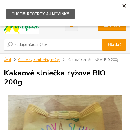
0
ks
za
0,00 €
Menu
Hľadať
Úvod
Obiloviny, strukoviny, múky
Kakaové slniečka ryžové BIO 200g
Kakaové slniečka ryžové BIO
200g