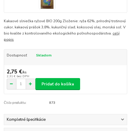
Kakaové slniečka ryžové BIO 200g Zloženie: ryža 62%, prírodný trstinový
cukor, kakaový prášok 3,8%, kukuričný slad, kokosový olej, morská soľ. V
bio kvalite z kontrolovaného ekologického poľnohospodárstva.
celý
popis
Dostupnosť
Skladom
2,75 €
/
ks
2,31 €
bez DPH
Pridať do košíka
Číslo produktu:
873
Kompletné špecifikácie