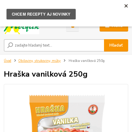
0
ks
za
0,00 €
Menu
Hľadať
Úvod
Obiloviny, strukoviny, múky
Hraška vanilková 250g
Hraška vanilková 250g