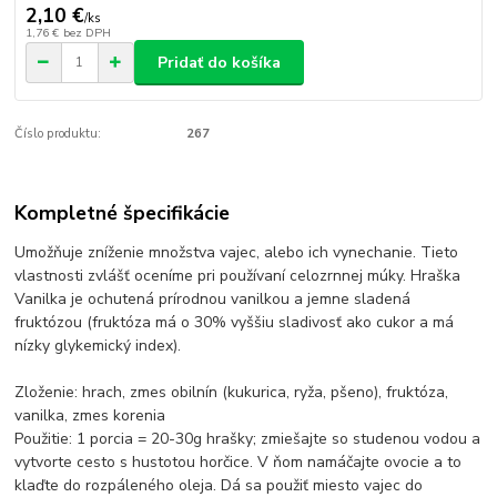
2,10 €
/
ks
1,76 €
bez DPH
Pridať do košíka
Číslo produktu:
267
Kompletné špecifikácie
Umožňuje zníženie množstva vajec, alebo ich vynechanie. Tieto
vlastnosti zvlášť oceníme pri používaní celozrnnej múky. Hraška
Vanilka je ochutená prírodnou vanilkou a jemne sladená
fruktózou (fruktóza má o 30% vyššiu sladivosť ako cukor a má
nízky glykemický index).
Zloženie: hrach, zmes obilnín (kukurica, ryža, pšeno), fruktóza,
vanilka, zmes korenia
Použitie: 1 porcia = 20-30g hrašky; zmiešajte so studenou vodou a
vytvorte cesto s hustotou horčice. V ňom namáčajte ovocie a to
klaďte do rozpáleného oleja. Dá sa použiť miesto vajec do