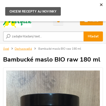
0
ks
za
0,00 €
Menu
Hľadať
Úvod
Dochucovadlá
Bambucké maslo BIO raw 180 ml
Bambucké maslo BIO raw 180 ml