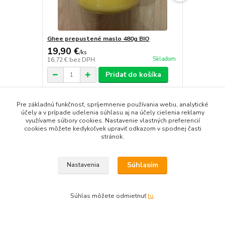
Ghee prepustené maslo 480g BIO
Ghee prepu
19,90 €
9,95 €
/
ks
/
ks
Skladom
16,72 €
bez DPH
8,36 €
bez D
Pridať do košíka
Pre základnú funkčnosť, spríjemnenie používania webu, analytické
účely a v prípade udelenia súhlasu aj na účely cielenia reklamy
využívame súbory cookies. Nastavenie vlastných preferencií
cookies môžete kedykoľvek upraviť odkazom v spodnej časti
Tovar zaradený v kategóriách
stránok.
Dochucovadlá
Súhlasím
Nastavenia
Oleje
Súhlas môžete odmietnuť
tu
.
Google Plus
Facebook
Google Moja firma